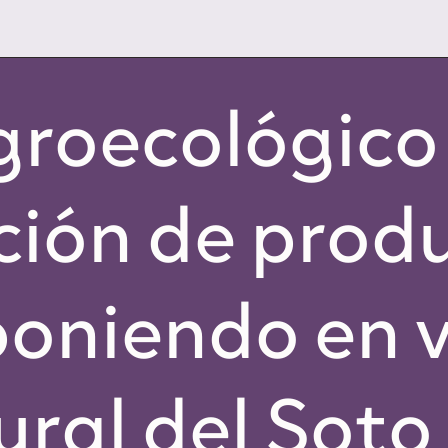
groecológic
ción de prod
oniendo en v
ral del Soto 