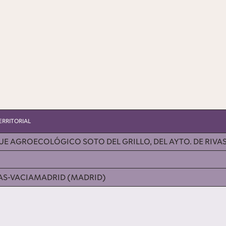
ERRITORIAL
E AGROECOLÓGICO SOTO DEL GRILLO, DEL AYTO. DE RIVA
VAS-VACIAMADRID (MADRID)