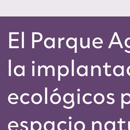
El Parque A
la implanta
ecológicos p
espacio natu