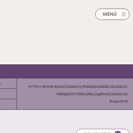
MENÚ
S
HTTPS://WWW.RIVASCIUDAD.ES/PARQUEAGROECOLOGICO/
PARQUESOTODELGRILLO@RIVASCIUDAD.ES
91 660 29 91