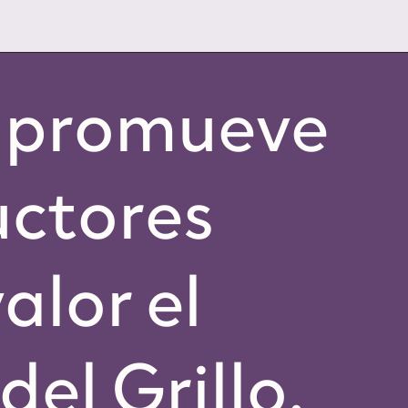
o promueve
uctores
alor el
del Grillo.