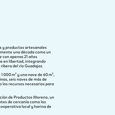
s y productos artesanales
damente una década como un
e con apenas 21 años
s en libertad, integrando
ribera del río Guadajoz.
 1 000 m² y una nave de 60 m²,
inas, seis naves de más de
 los recursos necesarios para
eación de Productos Moreno, un
tes de cercanía como los
cooperativa local y harina de