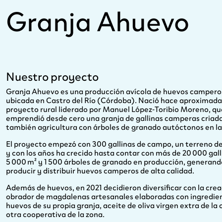
Granja Ahuevo
Nuestro proyecto
Granja Ahuevo es una producción avícola de huevos campero
ubicada en Castro del Río (Córdoba). Nació hace aproxima
proyecto rural liderado por Manuel López‑Toribio Moreno, qu
emprendió desde cero una granja de gallinas camperas criada
también agricultura con árboles de granado autóctonos en la 
El proyecto empezó con 300 gallinas de campo, un terreno de
y con los años ha crecido hasta contar con más de 20 000 gall
5 000 m² y 1 500 árboles de granado en producción, generando
producir y distribuir huevos camperos de alta calidad.
Además de huevos, en 2021 decidieron diversificar con la cr
obrador de magdalenas artesanales elaboradas con ingredien
huevos de su propia granja, aceite de oliva virgen extra de la 
otra cooperativa de la zona.