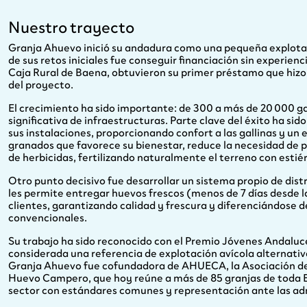
Nuestro trayecto
Granja Ahuevo inició su andadura como una pequeña explotac
de sus retos iniciales fue conseguir financiación sin experienc
Caja Rural de Baena, obtuvieron su primer préstamo que hizo
del proyecto.
El crecimiento ha sido importante: de 300 a más de 20 000 ga
significativa de infraestructuras. Parte clave del éxito ha sido
sus instalaciones, proporcionando confort a las gallinas y u
granados que favorece su bienestar, reduce la necesidad de p
de herbicidas, fertilizando naturalmente el terreno con estiér
Otro punto decisivo fue desarrollar un sistema propio de dist
les permite entregar huevos frescos (menos de 7 días desde l
clientes, garantizando calidad y frescura y diferenciándose
convencionales.
Su trabajo ha sido reconocido con el Premio Jóvenes Andaluce
considerada una referencia de explotación avícola alternati
Granja Ahuevo fue cofundadora de AHUECA, la Asociación 
Huevo Campero, que hoy reúne a más de 85 granjas de toda E
sector con estándares comunes y representación ante las ad