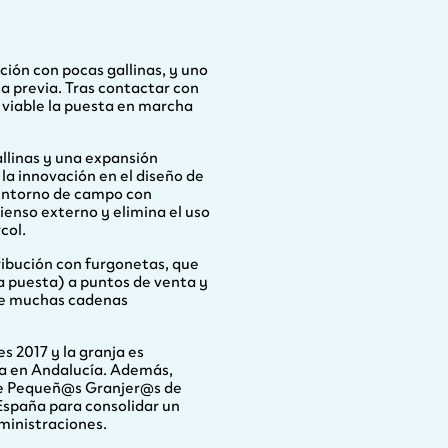
ión con pocas gallinas, y uno
ia previa. Tras contactar con
 viable la puesta en marcha
llinas y una expansión
 la innovación en el diseño de
n entorno de campo con
ienso externo y elimina el uso
col.
ribución con furgonetas, que
a puesta) a puntos de venta y
 de muchas cadenas
s 2017 y la granja es
va en Andalucía. Además,
de Pequeñ@s Granjer@s de
spaña para consolidar un
ministraciones.