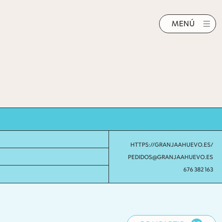
MENÚ
HTTPS://GRANJAAHUEVO.ES/
PEDIDOS@GRANJAAHUEVO.ES
676 382 163