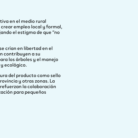
iva en el medio rural
 crear empleo local y formal,
jando el estigma de que “no
e crían en libertad en el
n contribuyen a su
para los árboles y el manejo
 y ecológico.
cura del producto como sello
rovincia y otras zonas. La
 refuerzan la colaboración
ización para pequeños