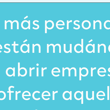
o más person
están mudán
abrir empres
ofrecer aquel